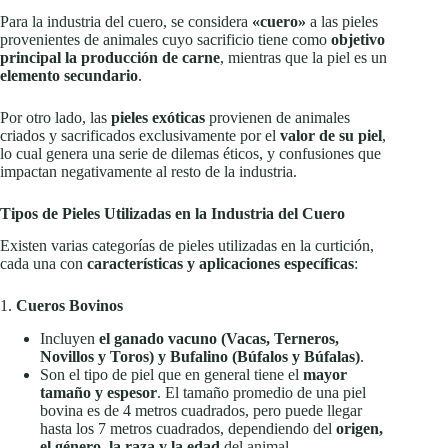
Para la industria del cuero, se considera
«cuero»
a las pieles
provenientes de animales cuyo sacrificio tiene como
objetivo
principal la producción de carne
, mientras que la piel es un
elemento secundario
.
Por otro lado, las
pieles exóticas
provienen de animales
criados y sacrificados exclusivamente por el
valor de su piel
,
lo cual genera una serie de dilemas éticos, y confusiones que
impactan negativamente al resto de la industria.
Tipos de Pieles Utilizadas en la Industria del Cuero
Existen varias categorías de pieles utilizadas en la curtición,
cada una con
características y aplicaciones específicas
:
1.
Cueros Bovinos
Incluyen
el ganado vacuno (Vacas, Terneros,
Novillos y Toros) y Bufalino (Búfalos y Búfalas)
.
Son el tipo de piel que en general tiene el
mayor
tamaño y espesor
. El tamaño promedio de una piel
bovina es de 4 metros cuadrados, pero puede llegar
hasta los 7 metros cuadrados, dependiendo del
origen,
el género, la raza y la edad
del animal.