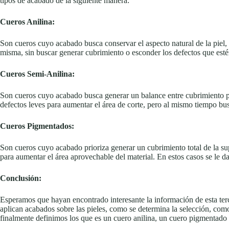
tipos de acabado de la siguiente manera:
Cueros Anilina:
Son cueros cuyo acabado busca conservar el aspecto natural de la piel,
misma, sin buscar generar cubrimiento o esconder los defectos que estén
Cueros Semi-Anilina:
Son cueros cuyo acabado busca generar un balance entre cubrimiento pa
defectos leves para aumentar el área de corte, pero al mismo tiempo bus
Cueros Pigmentados:
Son cueros cuyo acabado prioriza generar un cubrimiento total de la su
para aumentar el área aprovechable del material. En estos casos se le da
Conclusión:
Esperamos que hayan encontrado interesante la información de esta terc
aplican acabados sobre las pieles, como se determina la selección, como
finalmente definimos los que es un cuero anilina, un cuero pigmentado 