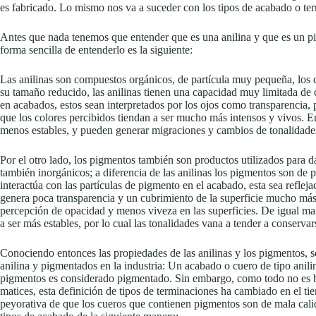
es fabricado. Lo mismo nos va a suceder con los tipos de acabado o te
Antes que nada tenemos que entender que es una anilina y que es un pig
forma sencilla de entenderlo es la siguiente:
Las anilinas son compuestos orgánicos, de partícula muy pequeña, los c
su tamaño reducido, las anilinas tienen una capacidad muy limitada de 
en acabados, estos sean interpretados por los ojos como transparencia,
que los colores percibidos tiendan a ser mucho más intensos y vivos. En
menos estables, y pueden generar migraciones y cambios de tonalidade
Por el otro lado, los pigmentos también son productos utilizados para d
también inorgánicos; a diferencia de las anilinas los pigmentos son de
interactúa con las partículas de pigmento en el acabado, esta sea refleja
genera poca transparencia y un cubrimiento de la superficie mucho má
percepción de opacidad y menos viveza en las superficies. De igual ma
a ser más estables, por lo cual las tonalidades vana a tender a conservar
Conociendo entonces las propiedades de las anilinas y los pigmentos, se 
anilina y pigmentados en la industria: Un acabado o cuero de tipo ani
pigmentos es considerado pigmentado. Sin embargo, como todo no es bl
matices, esta definición de tipos de terminaciones ha cambiado en el ti
peyorativa de que los cueros que contienen pigmentos son de mala cali