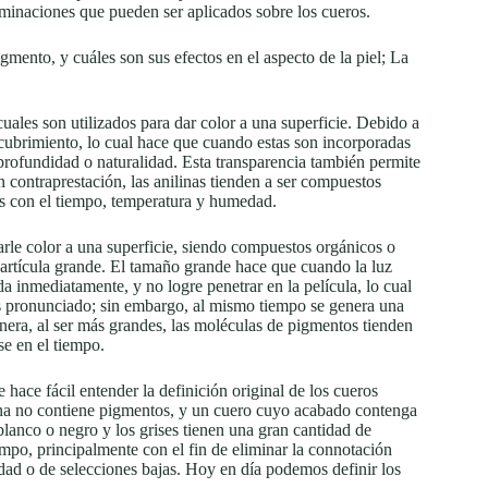
rminaciones que pueden ser aplicados sobre los cueros.
mento, y cuáles son sus efectos en el aspecto de la piel; La
uales son utilizados para dar color a una superficie. Debido a
cubrimiento, lo cual hace que cuando estas son incorporadas
 profundidad o naturalidad. Esta transparencia también permite
 contraprestación, las anilinas tienden a ser compuestos
s con el tiempo, temperatura y humedad.
arle color a una superficie, siendo compuestos orgánicos o
 partícula grande. El tamaño grande hace que cuando la luz
da inmediatamente, y no logre penetrar en la película, lo cual
s pronunciado; sin embargo, al mismo tiempo se genera una
nera, al ser más grandes, las moléculas de pigmentos tienden
se en el tiempo.
hace fácil entender la definición original de los cueros
lina no contiene pigmentos, y un cuero cuyo acabado contenga
anco o negro y los grises tienen una gran cantidad de
empo, principalmente con el fin de eliminar la connotación
dad o de selecciones bajas. Hoy en día podemos definir los