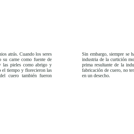
nios atrás. Cuando los seres
Sin embargo, siempre se h
o su carne como fuente de
industria de la curtición 
y las pieles como abrigo y
prima resultante de la indu
el tiempo y florecieron las
fabricación de cuero, no t
 del cuero también fueron
en un desecho.